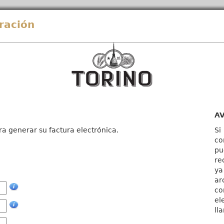
ración
A
ra generar su factura electrónica.
Si
co
pu
re
ya
ar
co
el
ll