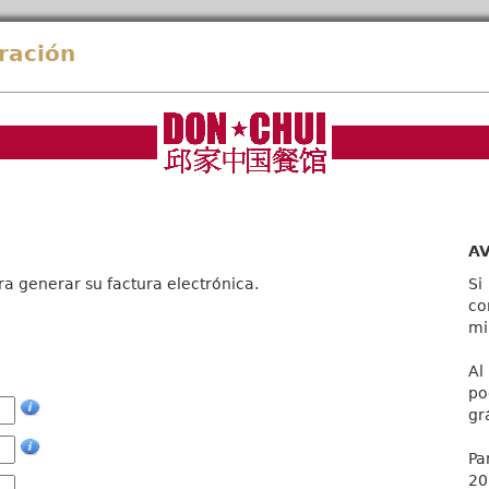
ración
A
ra generar su factura electrónica.
Si
co
mi
Al
po
gr
Pa
20