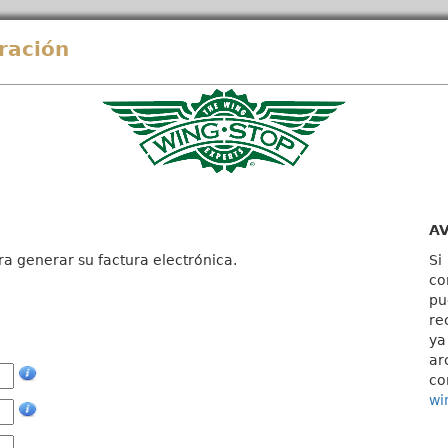
ración
A
ra generar su factura electrónica.
Si
co
pu
re
ya
ar
co
wi