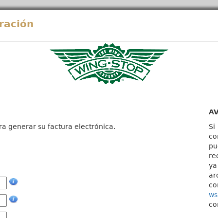
ración
A
ra generar su factura electrónica.
Si
co
pu
re
ya
ar
co
ws
co